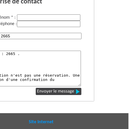
rise de contact
énom * :
léphone :
Site Internet