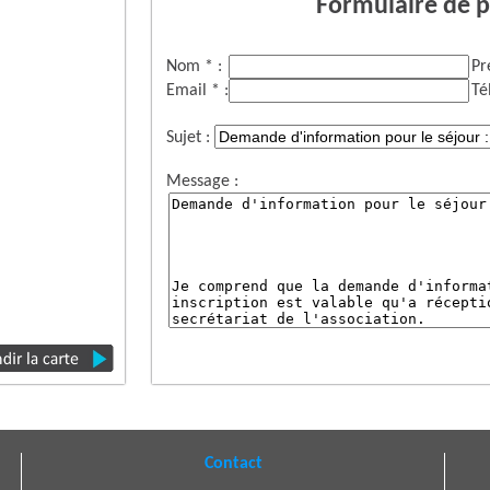
Formulaire de p
Nom * :
Pr
Email * :
Té
Sujet :
Message :
Contact