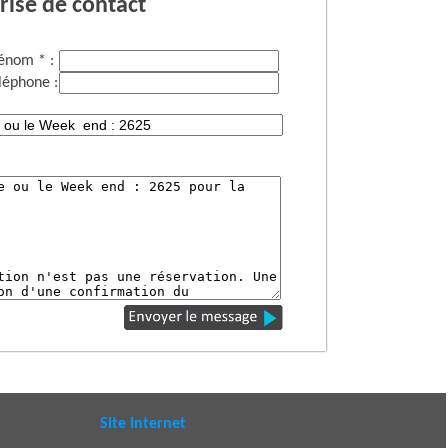
rise de contact
énom * :
léphone :
Site Internet