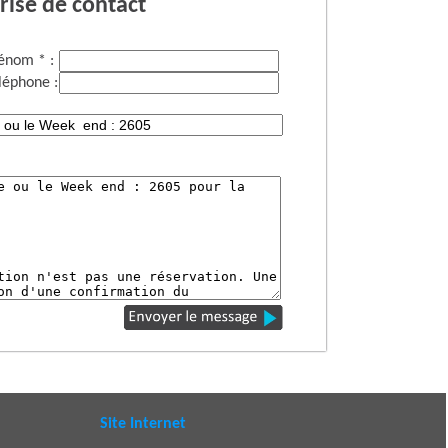
rise de contact
énom * :
léphone :
Site Internet