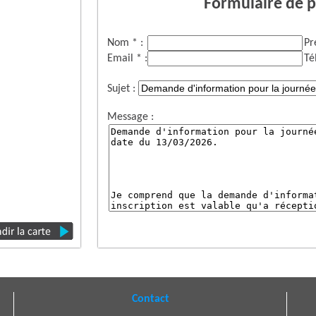
Formulaire de p
Nom * :
Pr
Email * :
Té
Sujet :
Message :
Contact