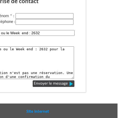
rise de contact
énom * :
léphone :
Site Internet