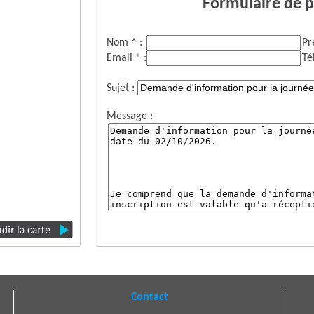
Formulaire de p
Nom * :
Pr
Email * :
Té
Sujet :
Message :
Contact