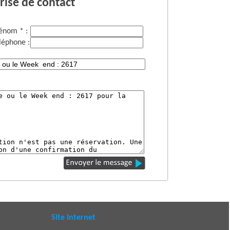
rise de contact
énom * :
léphone :
Site Internet