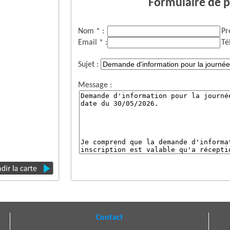
Formulaire de p
Nom * :
Pr
Email * :
Té
Sujet :
Message :
Contact