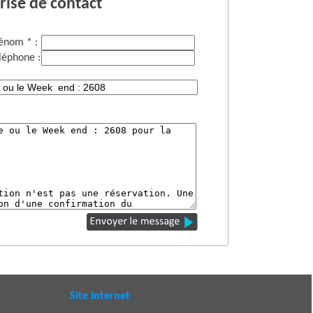
rise de contact
énom * :
léphone :
Site Internet