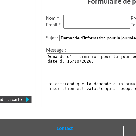
Formulaire de p
Nom * :
Pr
Email * :
Té
Sujet :
Message :
Contact