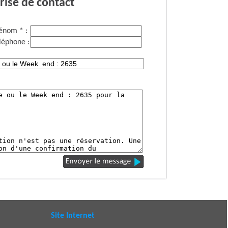
rise de contact
énom * :
léphone :
Site Internet