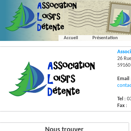
Accueil
Présentation
Associ
26 Ru
5916
Email
conta
Tel
: 0
Fax
:
Nous trouver