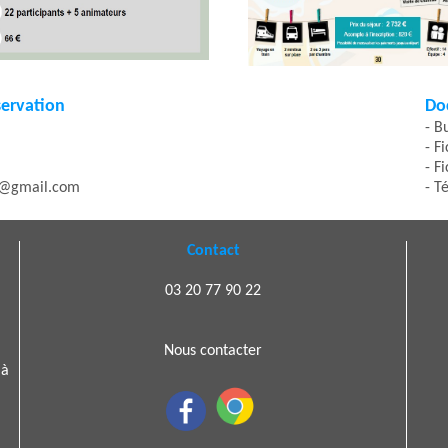
servation
Do
- B
- F
- F
9@gmail.com
- T
Contact
03 20 77 90 22
Nous contacter
 à