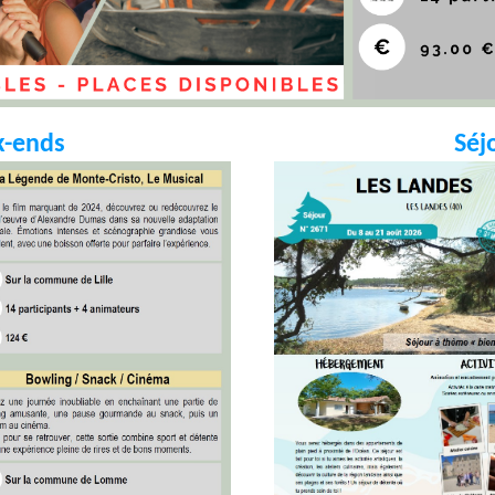
k-ends
Séj